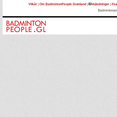
Vilkår
|
Om BadmintonPeople Grønland
|
Vejledninger
|
Fea
Badmintonpeo