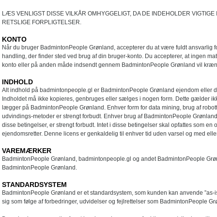
LÆS VENLIGST DISSE VILKÅR OMHYGGELIGT, DA DE INDEHOLDER VIGTIG
RETSLIGE FORPLIGTELSER.
KONTO
Når du bruger BadmintonPeople Grønland, accepterer du at være fuldt ansvarlig for
handling, der finder sted ved brug af din bruger-konto. Du accepterer, at ingen ma
konto eller på anden måde indsendt gennem BadmintonPeople Grønland vil krænk
INDHOLD
Alt indhold på badmintonpeople.gl er BadmintonPeople Grønland ejendom eller det
Indholdet må ikke kopieres, genbruges eller sælges i nogen form. Dette gælder ikke
lægger på BadmintonPeople Grønland. Enhver form for data mining, brug af robotte
udvindings-metoder er strengt forbudt. Enhver brug af BadmintonPeople Grønland u
disse betingelser, er strengt forbudt. Intet i disse betingelser skal opfattes som en 
ejendomsretter. Denne licens er genkaldelig til enhver tid uden varsel og med ell
VAREMÆRKER
BadmintonPeople Grønland, badmintonpeople.gl og andet BadmintonPeople Grøn
BadmintonPeople Grønland.
STANDARDSYSTEM
BadmintonPeople Grønland er et standardsystem, som kunden kan anvende ”as-i
sig som følge af forbedringer, udvidelser og fejlrettelser som BadmintonPeople Grøn