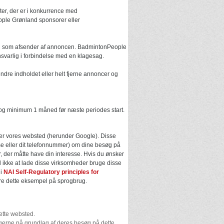
ter, der er i konkurrence med
ple Grønland sponsorer eller
en som afsender af annoncen. BadmintonPeople
nsvarlig i forbindelse med en klagesag.
ændre indholdet eller helt fjerne annoncer og
t og minimum 1 måned før næste periodes start.
ger vores websted (herunder Google). Disse
se eller dit telefonnummer) om dine besøg på
, der måtte have din interesse. Hvis du ønsker
il ikke at lade disse virksomheder bruge disse
 i
NAI Self-Regulatory principles for
ndre dette eksempel på sprogbrug.
ette websted.
gerne på grundlag af deres besøg på dette