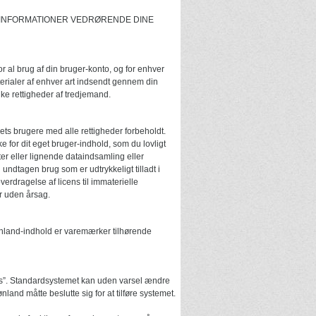
E INFORMATIONER VEDRØRENDE DINE
 al brug af din bruger-konto, og for enhver
terialer af enhver art indsendt gennem din
e rettigheder af tredjemand.
s brugere med alle rettigheder forbeholdt.
 for dit eget bruger-indhold, som du lovligt
r eller lignende dataindsamling eller
ndtagen brug som er udtrykkeligt tilladt i
overdragelse af licens til immaterielle
er uden årsag.
land-indhold er varemærker tilhørende
s”. Standardsystemet kan uden varsel ændre
land måtte beslutte sig for at tilføre systemet.