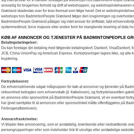
sig intet ansvar for e-handler foretaget på webshops hos BadmintonPeople Grønl
ansvarlig for brugernes forhold og drift af webshoppen, og webshopindehaveren er
Grønland skadesløs over for krav fremsat som følge heraf. Det er webshopindehave
webshops hos BadmintonPeople Grønland følger den lovgivningen og overholder de 
BadmintonPeople Grønland påtager sig intet ansvar for driftstab, tabt erhvervsfortj
systemnedbrud, force majeure eller anden form for manglende levering af data 
KØB AF ANNONCER OG TJENESTER PÅ BADMINTONPEOPLE G
Betalingsbetingelser:
Du kan foretage din betaling med følgende betalingskort: Dankort, Visa/Dankort, M
JCB, China UnionPay og American Express. Kortoplysninger lagres ikke, og alle ko
kryptering.
Fortrydelsesret:
De erhvervsdrivende udgør målgruppen for køb af annoncer og tjenester på Badmi
virksomhed betragtes som erhvervskøb (jf. Købeloven), og fortrydelsesretten gælder
en annonce eller sponsorlink på BadmintonPeople Grønland, vil en eventuel fortryd
har givet samtykke til at annoncen eller sponsorlinket måtte offentliggøres på Ba
Forbrugeraftaleloven).
Ansvarsfraskrivelse:
Vi tillader ikke annoncering, som er anstødelig, krænkende eller nedsættende over
persongrupperinger eller som indeholder link til ulovlige eller anstødelige website