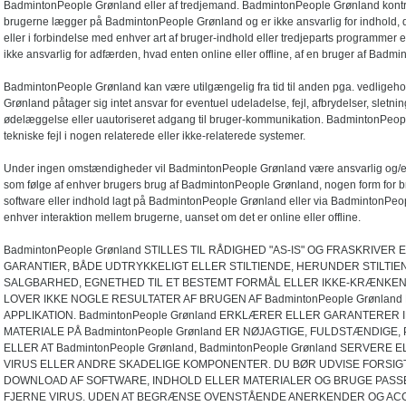
BadmintonPeople Grønland eller af tredjemand. BadmintonPeople Grønland kontroll
brugerne lægger på BadmintonPeople Grønland og er ikke ansvarlig for indhold
eller i forbindelse med enhver art af bruger-indhold eller tredjeparts programmer
ikke ansvarlig for adfærden, hvad enten online eller offline, af en bruger af Bad
BadmintonPeople Grønland kan være utilgængelig fra tid til anden pga. vedligeh
Grønland påtager sig intet ansvar for eventuel udeladelse, fejl, afbrydelser, sletnin
ødelæggelse eller uautoriseret adgang til bruger-kommunikation. BadmintonPeople
tekniske fejl i nogen relaterede eller ikke-relaterede systemer.
Under ingen omstændigheder vil BadmintonPeople Grønland være ansvarlig og/eller
som følge af enhver brugers brug af BadmintonPeople Grønland, nogen form for br
software eller indhold lagt på BadmintonPeople Grønland eller via BadmintonPeople
enhver interaktion mellem brugerne, uanset om det er online eller offline.
BadmintonPeople Grønland STILLES TIL RÅDIGHED "AS-IS" OG FRASKRIV
GARANTIER, BÅDE UDTRYKKELIGT ELLER STILTIENDE, HERUNDER STILTIE
SALGBARHED, EGNETHED TIL ET BESTEMT FORMÅL ELLER IKKE-KRÆNKEN
LOVER IKKE NOGLE RESULTATER AF BRUGEN AF BadmintonPeople Grønla
APPLIKATION. BadmintonPeople Grønland ERKLÆRER ELLER GARANTERER 
MATERIALE PÅ BadmintonPeople Grønland ER NØJAGTIGE, FULDSTÆNDIGE, 
ELLER AT BadmintonPeople Grønland, BadmintonPeople Grønland SERVERE
VIRUS ELLER ANDRE SKADELIGE KOMPONENTER. DU BØR UDVISE FORSIG
DOWNLOAD AF SOFTWARE, INDHOLD ELLER MATERIALER OG BRUGE PASS
FJERNE VIRUS. UDEN AT BEGRÆNSE OVENSTÅENDE ANERKENDER OG AC