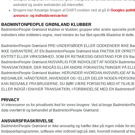
websted og andre websteder på internettet.
Brugere kan fravælge brugen af DART-cookien ved at gå til
Googles politi
annonce- og indholdsnetværket
.
BADMINTONPEOPLE GRØNLAND KLUBBER
BadmintonPeople Grønland klubber er klubber, grupper eller andre specielle profi
individers eller entiteters vegne, med mindre du har fået specifik tilladelse til dette.
BadmintonPeople Grønland PRE-UNDERSØGER ELLER GODKENDER IKKE Badmi
IKKE GARANTERE, AT EN BadmintonPeople Grønland klub FAKTISK ER OPRE
ENTITET ELLER VIRKSOMHED, SOM ER RETMÆSSIG GENSTAND FOR EN Badmin
BadmintonPeople Grønland ANSVARLIG FOR INDHOLDET AF NOGEN BadmintonP
TRANSAKTIONER, DER INDGÅS ELLER ANDRE FORANSTALTNINGER PÅ ELLE
BadmintonPeople Grønland klubber, HERUNDER HVORDAN ANSVARLIGE AF Bad
INDSAMLER, HÅNDTERER, ANVENDER OG / ELLER DELER NOGEN PERSONL
KAN INDSAMLE FRA BRUGERNE. DU BØR VÆRE FORSIGTIG MED AT TILVEJ
ELLER INDGÅ I ENHVER TRANSAKTION, I FORBINDELSE MED EN BadmintonPeo
PRIVACY
Vi interesserer os for privatlivets fred for vores brugere. Ved at bruge BadmintonPe
data overført til og behandlet af BadmintonPeople Grønland.
ANSVARSFRASKRIVELSE
BadmintonPeople Grønland er ikke ansvarlig og hæfter ikke på ingen måde for enhv
tredjepartsprogrammer, software eller indhold lagt på sitet, hvorvidt indsendt af