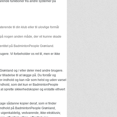
varende funktioner fra andre systemer på
erende til din klub eller til ulovlige formål
 på nogen anden måde, der vil kunne skade
identitet på BadmintonPeople Grønland.
ere. Vi forbeholder os ret til, men er ikke
Grønland og / eller deler med andre brugere.
lladelse til at lægge på. Du forstår og
r-indhold og kan når som helst og uden varsel
r-indhold, som det kun er BadmintonPeople
at oprette sikkerhedskopier og erstatte ethvert
age sådanne kopier deraf, som vi finder
e indhold på BadmintonPeople Grønland,
n uigenkaldelig, vedvarende, ikke-eksklusiv,