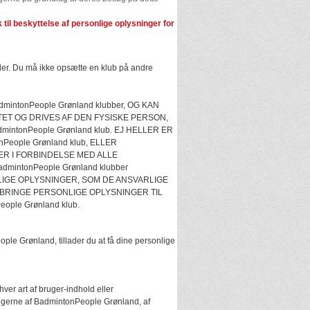
k til beskyttelse af personlige oplysninger for
ler. Du må ikke opsætte en klub på andre
ntonPeople Grønland klubber, OG KAN
TTET OG DRIVES AF DEN FYSISKE PERSON,
tonPeople Grønland klub. EJ HELLER ER
eople Grønland klub, ELLER
R I FORBINDELSE MED ALLE
mintonPeople Grønland klubber
IGE OPLYSNINGER, SOM DE ANSVARLIGE
EBRINGE PERSONLIGE OPLYSNINGER TIL
ple Grønland klub.
ople Grønland, tillader du at få dine personlige
er art af bruger-indhold eller
 brugerne af BadmintonPeople Grønland, af