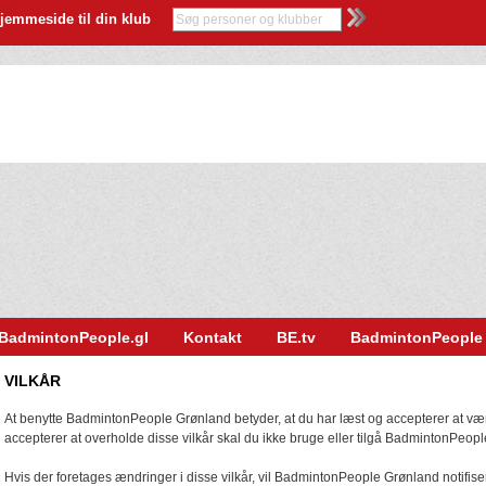
jemmeside til din klub
BadmintonPeople.gl
Kontakt
BE.tv
BadmintonPeople
VILKÅR
At benytte BadmintonPeople Grønland betyder, at du har læst og accepterer at være
accepterer at overholde disse vilkår skal du ikke bruge eller tilgå BadmintonPeop
Hvis der foretages ændringer i disse vilkår, vil BadmintonPeople Grønland notifis