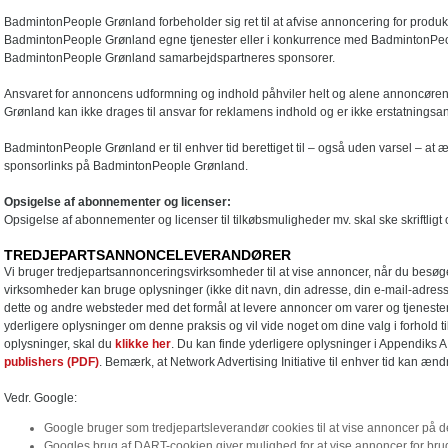
BadmintonPeople Grønland forbeholder sig ret til at afvise annoncering for produk
BadmintonPeople Grønland egne tjenester eller i konkurrence med BadmintonPeo
BadmintonPeople Grønland samarbejdspartneres sponsorer.
Ansvaret for annoncens udformning og indhold påhviler helt og alene annoncør
Grønland kan ikke drages til ansvar for reklamens indhold og er ikke erstatningsa
BadmintonPeople Grønland er til enhver tid berettiget til – også uden varsel – at 
sponsorlinks på BadmintonPeople Grønland.
Opsigelse af abonnementer og licenser:
Opsigelse af abonnementer og licenser til tilkøbsmuligheder mv. skal ske skriftlig
TREDJEPARTSANNONCELEVERANDØRER
Vi bruger tredjepartsannonceringsvirksomheder til at vise annoncer, når du besø
virksomheder kan bruge oplysninger (ikke dit navn, din adresse, din e-mail-adres
dette og andre websteder med det formål at levere annoncer om varer og tjenester
yderligere oplysninger om denne praksis og vil vide noget om dine valg i forhold t
oplysninger, skal du
klikke her
. Du kan finde yderligere oplysninger i Appendiks A
publishers (PDF)
. Bemærk, at Network Advertising Initiative til enhver tid kan æ
Vedr. Google:
Google bruger som tredjepartsleverandør cookies til at vise annoncer på d
Googles brug af DART-cookien giver mulighed for at vise annoncer for bru