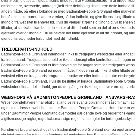
overførbar, fuldt betalt, global licens (med ret til at viderelicensere) til at bruge, kopi
omformatere, oversætte, uddrage (helt eller delvist) og distribuere dette indhold til
anden måde, på eller i forbindelse med BadmintonPeople Grønland eller marketing 
heraf, eller inkorporere i andre værker, sådan indhold, og give licens til og tillad
indhold fra websitet til enhver tid. Hvis du vælger at fjerne dit indhold, vil licens
tillader, at selskabet kan beholde kopier af dit indhold som en del af en sikkerh
ejerskab over dit indhold. Du vil bevare det fulde ejerskab af alt dit indhold, og a
ejendomsrettigheder forbundet med dit indhold.
TREDJEPARTS-INDHOLD
BadmintonPeople Grønland indeholder links til tredjeparts websteder eller andet i
fra tredjemand. Tredjepartsindhold er ikke undersøgt eller kontrolleret på noge
BadmintonPeople Grønland er ikke ansvarlige for nogen form for tredjeparts webste
BadmintonPeople Grønland på nogen måde. Inkludering af, linke til eller tillade anv
websted eller en tredjeparts programmer, software eller indhold, er ikke ensbet
BadmintonPeople Grønland. Hvis du beslutter at forlade BadmintonPeople Grønland
websteder eller andet indhold, gør du det på egen risiko, og du bør være opmærks
WEBSHOPS PÅ BADMINTONPEOPLE GRØNLAND - ANSVARSFRA
Webshopindehaveren har pligt til at angive relevante oplysninger såsom navn, a
og e-mailadresse i webshops under BadmintonPeople Grønland. Herudover er we
under BadmintonPeople Grønland overholder gældende love og regler for e-handel
afgiftsmæssige regler, regnskabsmæssige regler samt regler for forbrugerbeskytte
Kundernes brug af webshops hos BadmintonPeople Grønland sker på eget ansvar