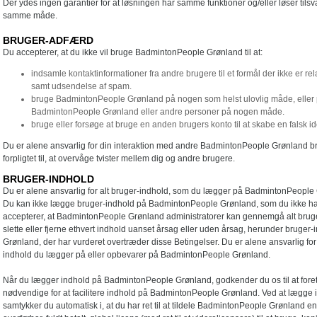
Der ydes ingen garantier for at løsningen har samme funktioner og/eller løser tils
samme måde.
BRUGER-ADFÆRD
Du accepterer, at du ikke vil bruge BadmintonPeople Grønland til at:
indsamle kontaktinformationer fra andre brugere til et formål der ikke er relat
samt udsendelse af spam.
bruge BadmintonPeople Grønland på nogen som helst ulovlig måde, eller
BadmintonPeople Grønland eller andre personer på nogen måde.
bruge eller forsøge at bruge en anden brugers konto til at skabe en falsk 
Du er alene ansvarlig for din interaktion med andre BadmintonPeople Grønland brug
forpligtet til, at overvåge tvister mellem dig og andre brugere.
BRUGER-INDHOLD
Du er alene ansvarlig for alt bruger-indhold, som du lægger på BadmintonPeople 
Du kan ikke lægge bruger-indhold på BadmintonPeople Grønland, som du ikke har ti
accepterer, at BadmintonPeople Grønland administratorer kan gennemgå alt bruge
slette eller fjerne ethvert indhold uanset årsag eller uden årsag, herunder bruge
Grønland, der har vurderet overtræder disse Betingelser. Du er alene ansvarlig for 
indhold du lægger på eller opbevarer på BadmintonPeople Grønland.
Når du lægger indhold på BadmintonPeople Grønland, godkender du os til at foret
nødvendige for at facilitere indhold på BadmintonPeople Grønland. Ved at lægg
samtykker du automatisk i, at du har ret til at tildele BadmintonPeople Grønland e