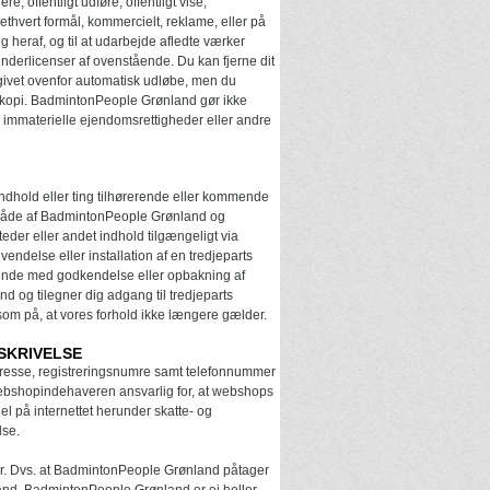
ere, offentligt udføre, offentligt vise,
 ethvert formål, kommercielt, reklame, eller på
heraf, og til at udarbejde afledte værker
e underlicenser af ovenstående. Du kan fjerne dit
en givet ovenfor automatisk udløbe, men du
edskopi. BadmintonPeople Grønland gør ikke
lle immaterielle ejendomsrettigheder eller andre
ndhold eller ting tilhørerende eller kommende
n måde af BadmintonPeople Grønland og
der eller andet indhold tilgængeligt via
endelse eller installation af en tredjeparts
ydende med godkendelse eller opbakning af
 og tilegner dig adgang til tredjeparts
om på, at vores forhold ikke længere gælder.
SKRIVELSE
dresse, registreringsnumre samt telefonnummer
bshopindehaveren ansvarlig for, at webshops
 på internettet herunder skatte- og
lse.
. Dvs. at BadmintonPeople Grønland påtager