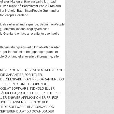
erer ikke og er ikke ansvarlig for, hvad
, du kan møde på BadmintonPeople Grønland
 eller indhold. BadmintonPeople Grønland er
mintonPeople Grønland.
oldelse eller af andre grunde. BadmintonPeople
g, kommunikations-svigt, tyveri eller
 Grønland er ikke ansvarlig for eventuelle
 erstatningsansvarlig for tab eller skader
uger-indhold eller tredjepartsprogrammer,
 Grønland eller overført til brugerne, eller
ER ENHVER OG ALLE REPRÆSENTATIONER OG
NDE GARANTIER FOR TITLER,
DE. SELSKABET KAN IKKE GARANTERE OG
nd ELLER EN DERMED FORBUNDET
IKKE, AT SOFTWARE, INDHOLD ELLER
PÅLIDELIGE, AKTUELLE ELLER FEJLFRIE
 ELLER ENHVER APPLIKATION ER FRI FOR
TIGHED I ANVENDELSEN OG VED
ENDE SOFTWARE TIL AT OPDAGE OG
CEPTERER DU, AT DU DOWNLOADER