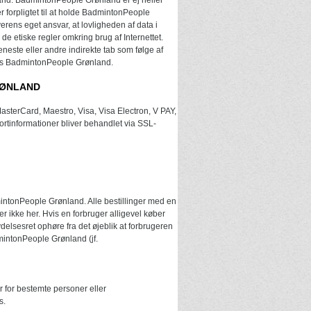
and. BadmintonPeople Grønland er ej heller
 forpligtet til at holde BadmintonPeople
rens eget ansvar, at lovligheden af data i
etiske regler omkring brug af Internettet.
eneste eller andre indirekte tab som følge af
hos BadmintonPeople Grønland.
RØNLAND
asterCard, Maestro, Visa, Visa Electron, V PAY,
rtinformationer bliver behandlet via SSL-
ntonPeople Grønland. Alle bestillinger med en
 ikke her. Hvis en forbruger alligevel køber
elsesret ophøre fra det øjeblik at forbrugeren
dmintonPeople Grønland (jf.
 for bestemte personer eller
s.