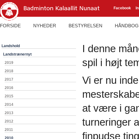
Facebook
I
FORSIDE
NYHEDER
BESTYRELSEN
HÅNDBOG
I denne mån
Landshold
Landstrænernyt
spil i højt te
2019
2018
Vi er nu ind
2017
2016
mesterskaber
2015
2014
at være i g
2013
turneringer 
2012
2011
finpudse ting
2010