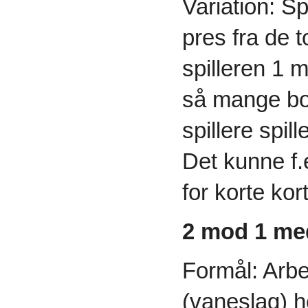
Variation: Sp
pres fra de t
spilleren 1 
så mange bol
spillere spil
Det kunne f.e
for korte kor
2 mod 1 me
Formål: Arbej
(vaneslag) h