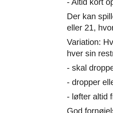
- Altid kort
Der kan spill
eller 21, hvo
Variation: H
hver sin restr
- skal droppe
- dropper el
- løfter altid 
God fornøje