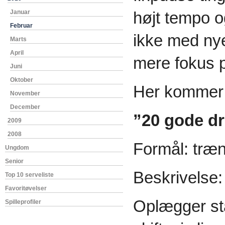
Januar
højt tempo og
Februar
ikke med ny
Marts
April
mere fokus på
Juni
Oktober
Her kommer de
November
December
”20 gode d
2009
2008
Formål: træn
Ungdom
Senior
Beskrivelse:
Top 10 serveliste
Favoritøvelser
Oplægger står
Spilleprofiler