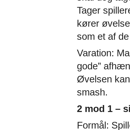
Tager spille
kører øvelse
som et af de
Varation: Ma
gode” afhæng
Øvelsen kan
smash.
2 mod 1 – s
Formål: Spil