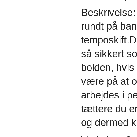
Beskrivelse: 
rundt på ban
temposkift.De
så sikkert s
bolden, hvis 
være på at 
arbejdes i p
tættere du e
og dermed ko