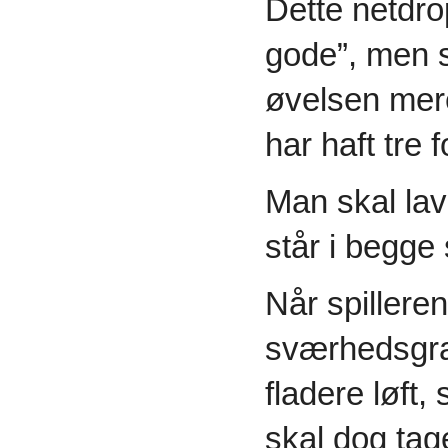
Dette netdro
gode”, men s
øvelsen mere
har haft tre 
Man skal la
står i begge 
Når spilleren
sværhedsgra
fladere løft, 
skal dog tage