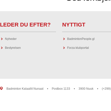
LEDER DU EFTER?
NYTTIGT
Nyheder
BadmintonPeople.gl
Bestyrelsen
Forza klubportal
Badminton Kalaallit Nunaat
•
Postbox 1133
•
3900 Nuuk
•
(+299)