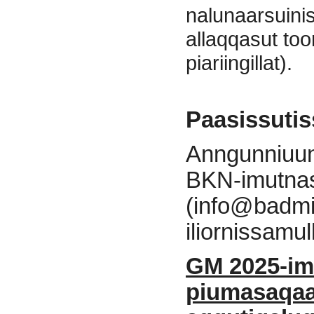
nalunaarsuini
allaqqasut too
piariingillat).
Paasissutis
Anngunniuun
BKN-imutna
(info@badmint
iliornissamu
GM 2025-im
piumasaqaa