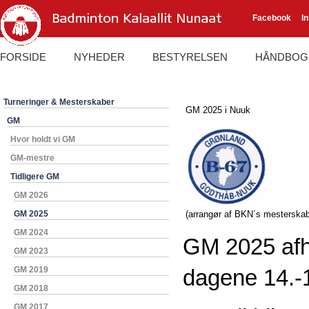
Facebook
I
FORSIDE
NYHEDER
BESTYRELSEN
HÅNDBOG
Turneringer & Mesterskaber
GM 2025 i Nuuk
GM
Hvor holdt vi GM
GM-mestre
Tidligere GM
GM 2026
GM 2025
(arrangør af BKN´s mesterskab
GM 2024
GM 2025 afho
GM 2023
GM 2019
dagene 14.-1
GM 2018
GM 2017