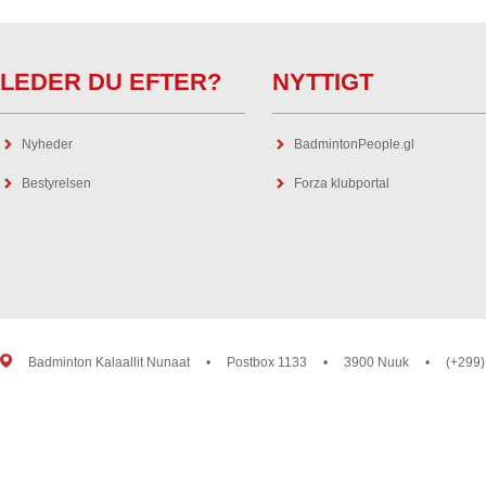
LEDER DU EFTER?
NYTTIGT
Nyheder
BadmintonPeople.gl
Bestyrelsen
Forza klubportal
Badminton Kalaallit Nunaat
•
Postbox 1133
•
3900 Nuuk
•
(+299)