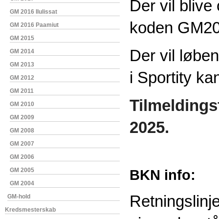
Der vil blive
GM 2016 Ilulissat
koden GM20
GM 2016 Paamiut
GM 2015
Der vil løbe
GM 2014
GM 2013
i Sportity ka
GM 2012
GM 2011
Tilmeldingsf
GM 2010
GM 2009
2025.
GM 2008
GM 2007
GM 2006
GM 2005
BKN info:
GM 2004
Retningslinje
GM-hold
Kredsmesterskab