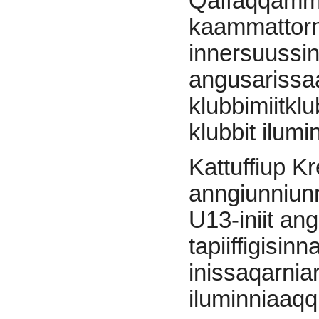
Qaffaqqamm
kaammattorn
innersuussi
angusarissaar
klubbimiitklu
klubbit ilum
Kattuffiup K
anngiunniunn
U13-iniit ang
tapiiffigisi
inissaqarnia
iluminniaaqq