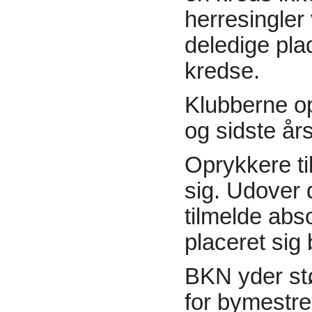
herresingler
deledige pla
kredse.
Klubberne op
og sidste års
Oprykkere ti
sig. Udover
tilmelde abso
placeret sig
BKN yder stø
for bymestr