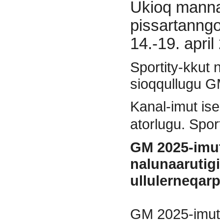
Ukioq manna
pissartanng
14.-19. april
Sportity-kkut
sioqqullugu GM
Kanal-imut is
atorlugu. Spor
GM 2025-imu
nalunaarutigi
ullulerneqar
GM 2025-imut