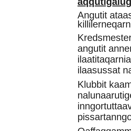
aqqutigalu
Angutit ata
killilerneqar
Kredsmesters
angutit anne
ilaatitaqarni
ilaasussat 
Klubbit kaa
nalunaarutig
inngortuttaa
pissartanngor