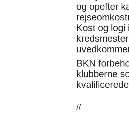
og opefter k
rejseomkostn
Kost og logi 
kredsmester
uvedkomme
BKN forbehold
klubberne s
kvalificerede
//