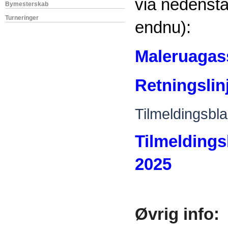
via nedenstå
Bymesterskab
Turneringer
endnu):
Maleruagass
Retningslin
Tilmeldingsbla
Tilmeldings
2025
Øvrig info: