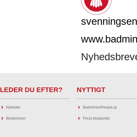
svenningse
www.badmint
Nyhedsbreve
LEDER DU EFTER?
NYTTIGT
Nyheder
BadmintonPeople.gl
Bestyrelsen
Forza klubportal