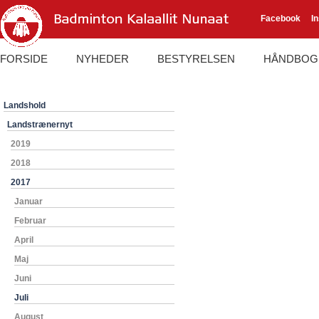
Facebook
I
FORSIDE
NYHEDER
BESTYRELSEN
HÅNDBOG
Landshold
Landstrænernyt
2019
2018
2017
Januar
Februar
April
Maj
Juni
Juli
August