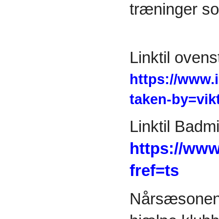
træninger som
Linktil oven
https://www.
taken-by=vik
Linktil Bad
https://ww
fref=ts
Nårsæsonen f