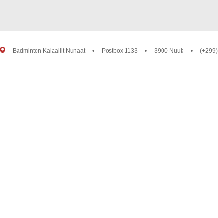
Badminton Kalaallit Nunaat
•
Postbox 1133
•
3900 Nuuk
•
(+299)