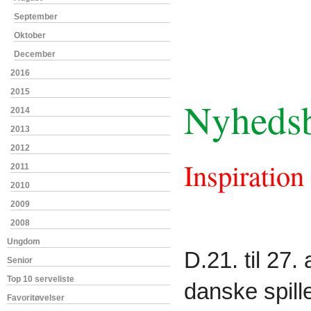
September
Oktober
December
2016
2015
Nyhedsb
2014
2013
2012
Inspiration
2011
2010
2009
2008
Ungdom
D.21. til 27
Senior
Top 10 serveliste
danske spill
Favoritøvelser