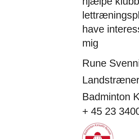
hjælpe klubb
lettræningsp
have interess
mig
Rune Svenn
Landstr
æne
Badminton Ka
+ 45 23 340