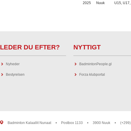
2025
Nuuk
U15, U17,
LEDER DU EFTER?
NYTTIGT
Nyheder
BadmintonPeople.gl
Bestyrelsen
Forza klubportal
Badminton Kalaallit Nunaat
•
Postbox 1133
•
3900 Nuuk
•
(+299)