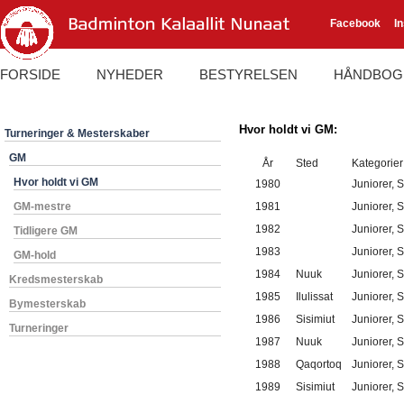
Facebook
I
FORSIDE
NYHEDER
BESTYRELSEN
HÅNDBOG
Hvor holdt vi GM:
Turneringer & Mesterskaber
GM
År
Sted
Kategorier
Hvor holdt vi GM
1980
Juniorer, 
GM-mestre
1981
Juniorer, 
1982
Juniorer, 
Tidligere GM
1983
Juniorer, 
GM-hold
1984
Nuuk
Juniorer, 
Kredsmesterskab
1985
Ilulissat
Juniorer, 
Bymesterskab
1986
Sisimiut
Juniorer, 
Turneringer
1987
Nuuk
Juniorer, 
1988
Qaqortoq
Juniorer, 
1989
Sisimiut
Juniorer, 