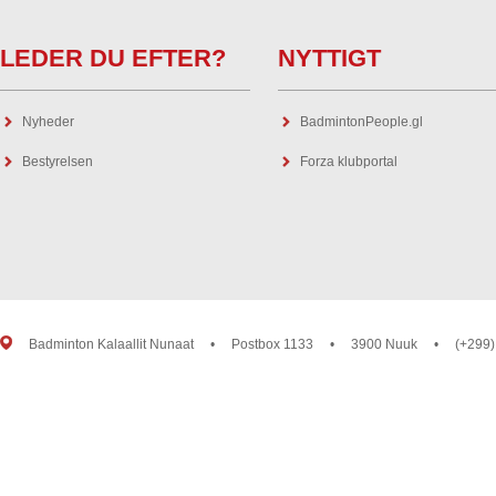
LEDER DU EFTER?
NYTTIGT
Nyheder
BadmintonPeople.gl
Bestyrelsen
Forza klubportal
Badminton Kalaallit Nunaat
•
Postbox 1133
•
3900 Nuuk
•
(+299)