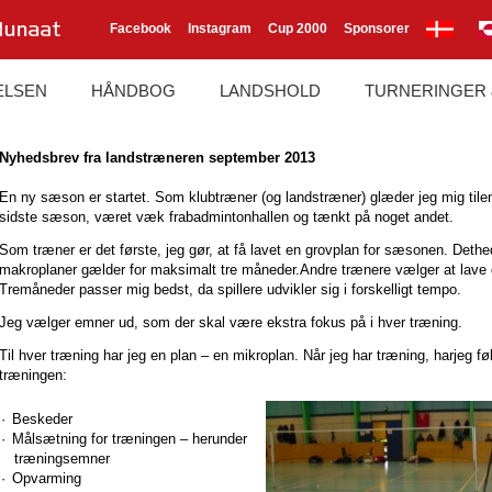
Facebook
Instagram
Cup 2000
Sponsorer
ELSEN
HÅNDBOG
LANDSHOLD
TURNERINGER
Nyhedsbrev fra landstræneren september 2013
En ny sæson er startet. Som klubtræner (og landstræner) glæder jeg mig tile
sidste sæson, været væk frabadmintonhallen og tænkt på noget andet.
Som træner er det første, jeg gør, at få lavet en grovplan for sæsonen. Det
makroplaner gælder for maksimalt tre måneder.Andre trænere vælger at lave 
Tremåneder passer mig bedst, da spillere udvikler sig i forskelligt tempo.
Jeg vælger emner ud, som der skal være ekstra fokus på i hver træning.
Til hver træning har jeg en plan – en mikroplan. Når jeg har træning, harjeg f
træningen:
·
Beskeder
·
Målsætning for træningen – herunder
træningsemner
·
Opvarming