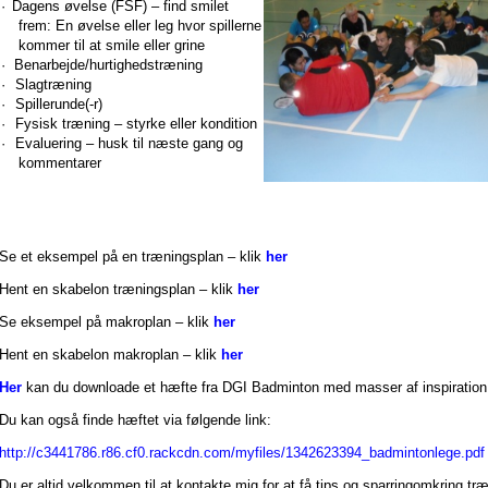
·
Dagens øvelse (FSF) – find smilet
frem: En øvelse eller leg hvor spillerne
kommer til at smile eller grine
·
Benarbejde/hurtighedstræning
·
Slagtræning
·
Spillerunde(-r)
·
Fysisk træning – styrke eller kondition
·
Evaluering – husk til næste gang og
kommentarer
Se et eksempel på en træningsplan – klik
her
Hent en skabelon træningsplan – klik
her
Se eksempel på makroplan – klik
her
Hent en skabelon makroplan – klik
her
Her
kan du downloade et hæfte fra DGI Badminton med masser af inspiration
Du kan også finde hæftet via følgende link:
http://c3441786.r86.cf0.rackcdn.com/myfiles/1342623394_badmintonlege.pdf
Du er altid velkommen til at kontakte mig for at få tips og sparringomkring tr