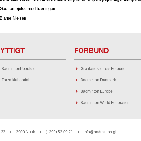
God fornøjelse med træningen.
Bjarne Nielsen
YTTIGT
FORBUND
BadmintonPeople.gl
Grønlands Idræts Forbund
Forza klubportal
Badminton Danmark
Badminton Europe
Badminton World Federation
133
•
3900 Nuuk
•
(+299) 53 09 71
•
info@badminton.gl