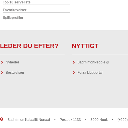
Top 10 serveliste
Favoritøvelser
Spilleprofiler
LEDER DU EFTER?
NYTTIGT
Nyheder
BadmintonPeople.gl
Bestyrelsen
Forza klubportal
Badminton Kalaallit Nunaat
•
Postbox 1133
•
3900 Nuuk
•
(+299)