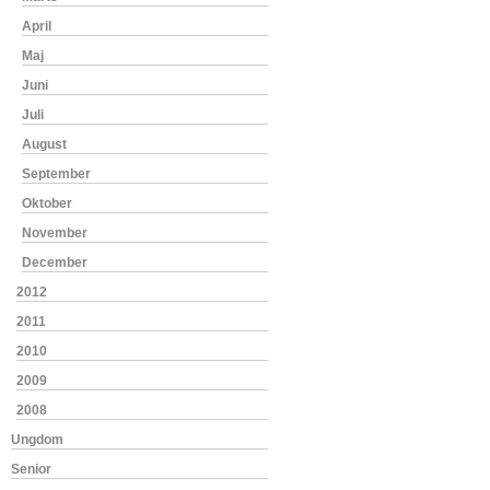
April
Maj
Juni
Juli
August
September
Oktober
November
December
2012
2011
2010
2009
2008
Ungdom
Senior