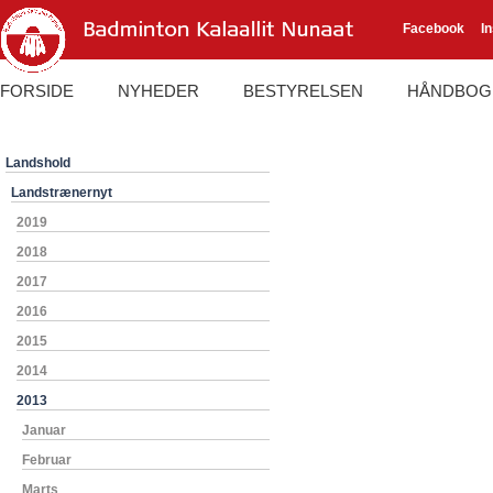
Facebook
I
FORSIDE
NYHEDER
BESTYRELSEN
HÅNDBOG
Landshold
Landstrænernyt
2019
2018
2017
2016
2015
2014
2013
Januar
Februar
Marts