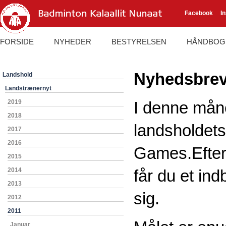
Facebook
I
FORSIDE
NYHEDER
BESTYRELSEN
HÅNDBOG
Nyhedsbrev
Landshold
Landstrænernyt
2019
I denne måne
2018
landsholdets 
2017
2016
Games.Efter
2015
2014
får du et ind
2013
sig.
2012
2011
Januar