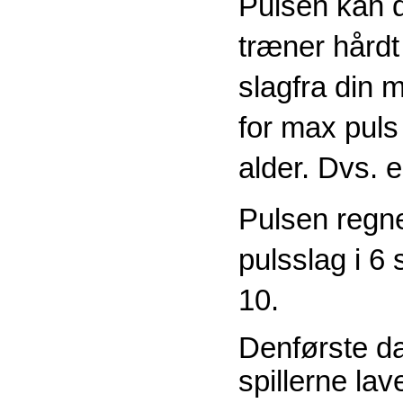
Pulsen kan 
træner hårdt
slagfra din 
for max puls
alder. Dvs. 
Pulsen regne
pulsslag i 6
10.
Denførste d
spillerne lav