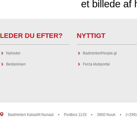
et billede af
LEDER DU EFTER?
NYTTIGT
Nyheder
BadmintonPeople.gl
Bestyrelsen
Forza klubportal
Badminton Kalaallit Nunaat
•
Postbox 1133
•
3900 Nuuk
•
(+299)