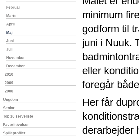
Målet er en
Februar
minimum fire
Marts
April
godform til t
Maj
juni i Nuuk.
Juni
Juli
badmintontr
November
December
eller kondit
2010
foregår båd
2009
2008
Her får dupr
Ungdom
Senior
konditionstr
Top 10 serveliste
Favoritøvelser
derarbejder h
Spilleprofiler